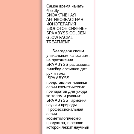
Самое время начать
борьбу ...
БИОАКТИВНАЯ
АНТИВОЗРАСТНАЯ
ИОНОТЕРАПИЯ
«ЗОЛОТОЕ СИЯНИЕ»
SPA ABYSS GOLDEN
GLOW FACIAL
TREATMENT
Благодаря своим
уникальным качествам,
на протяжении ...
SPA ABYSS расширила
линейку лосьонов для
рук и тела
SPA ABYSS
представляет новинки
серии косметических
препаратов для ухода
за телом и руками: ...
SPA ABYSS Гармония
науки и природы
Профессиональная
серия
косметологических
продуктов, в основе
которой лежит научный
...