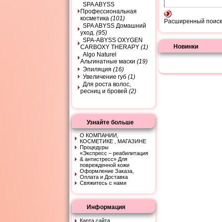
SPA ABYSS
Профессиональная
косметика
(101)
Расширенный поиск
SPA ABYSS Домашний
уход.
(95)
SPA-ABYSS OXYGEN
Новинки
CARBOXY THERAPY
(1)
Algo Naturel
Альгинатные маски
(19)
Эпиляция
(16)
Увеличение губ
(1)
Для роста волос,
ресниц и бровей
(2)
Узнайте больше
О КОМПАНИИ,
КОСМЕТИКЕ , МАГАЗИНЕ
Процедуры
«Экспресс – peaбилитaция
& aнтистpeсс» Для
поврежденной кожи
Оформление Заказа,
Оплата и Доставка
Свяжитесь с нами
Информация
Карта сайта