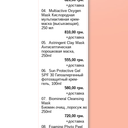
+
доставка
04.
Multiactive Oxygen
Mask Кислородная
мультиактивная крем-
маска (высыхающая),
250 мл
810,00 грн.
+
доставка
05.
Astringent Clay Mask
Антисептическая
порошковая маска,
250ml
555,00 грн.
+
доставка
06.
Sun Protective Gel
SPF 30 Гипоалергенный
фотозащитный крем-
гель, 100ml
580,00 грн.
+
доставка
07.
Biomineral Cleansing
Mask
Биомин.очищ.,поросуж.маска(высыхающ.),
250ml
720,00 грн.
+
доставка
08.
Foaming Phyto Peel