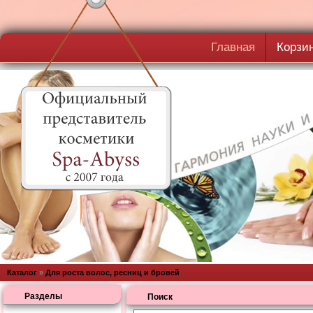
Главная
Корзи
Каталог
»
Для роста волос, ресниц и бровей
Разделы
Поиск