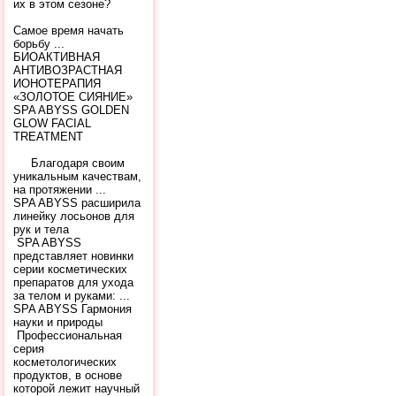
их в этом сезоне?
Самое время начать
борьбу ...
БИОАКТИВНАЯ
АНТИВОЗРАСТНАЯ
ИОНОТЕРАПИЯ
«ЗОЛОТОЕ СИЯНИЕ»
SPA ABYSS GOLDEN
GLOW FACIAL
TREATMENT
Благодаря своим
уникальным качествам,
на протяжении ...
SPA ABYSS расширила
линейку лосьонов для
рук и тела
SPA ABYSS
представляет новинки
серии косметических
препаратов для ухода
за телом и руками: ...
SPA ABYSS Гармония
науки и природы
Профессиональная
серия
косметологических
продуктов, в основе
которой лежит научный