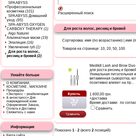
SPA ABYSS
Профессиональная
косметика
(101)
Расширенный поиск
SPA ABYSS Домашний
уход.
(95)
SPA-ABYSS OXYGEN
Для роста волос, ресниц и бровей
CARBOXY THERAPY
(1)
Algo Naturel
Альгинатные маски
(19)
Сортировка:
имя (по возрастанию)
|
имя (
Эпиляция
(16)
Увеличение губ
(1)
Товаров на странице:
10
,
20
,
50
,
100
Для роста волос,
ресниц и бровей
(2)
Medik8 Lash and Brow Duo
для роста ресниц и брове
Уникальная питательная 
Узнайте больше
витаминная сыворотка, ко
позитивно влияет на пр...
О КОМПАНИИ,
КОСМЕТИКЕ , МАГАЗИНЕ
Процедуры
«Экспресс – peaбилитaция
1.600,00 грн.
& aнтистpeсс» Для
+
доставка
поврежденной кожи
Время доставки: по согла
Оформление Заказа,
Сравнить
Оплата и Доставка
Свяжитесь с нами
Информация
Показано
1
-
2
(всего
2
позиций)
Карта сайта