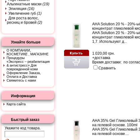
Альгинатные маски
(19)
Эпиляция
(16)
Увеличение губ
(1)
Для роста волос,
ресниц и бровей
(2)
AHA Solution 20 % - 20%-ы
концентрат гликолевой ки
AHA Solution 20 % - 20%-ы
концентрат гликолевой ки
1,7. Используют д...
Узнайте больше
О КОМПАНИИ,
1.020,00 грн.
КОСМЕТИКЕ , МАГАЗИНЕ
+
доставка
Процедуры
«Экспресс – peaбилитaция
Время доставки: по согла
& aнтистpeсс» Для
Сравнить
поврежденной кожи
Оформление Заказа,
Оплата и Доставка
Свяжитесь с нами
Информация
Карта сайта
Быстрый заказ
AHA 35% Gel Гликолевый 
на гелевой основе. 100ml
Укажите код товара.
AHA 35% Gel Гликолевый 
на гелевой основе....