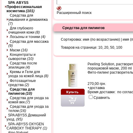
SPA ABYSS
Профессиональная
косметика
(101)
Расширенный поиск
Средства для
умывания и демакияжа
(7)
Средства для пилингов
Для глубокого
очищения кожи
(8)
Лосьоны и тоники
(4)
Сортировка:
имя (по возрастанию)
|
имя (
Средства для массажа
(9)
Товаров на странице:
10
,
20
,
50
,
100
Маски
(16)
Концентраты и
сыворотки
(10)
Средства после
Peeling Solution, раствори
эпиляции
(4)
порошковой маске, 200 ml
Кремы и Гели для
Фито-пилинг растворитель
ухода за кожей лица
(8)
Фотозащитные
270,00 грн.
средства
(2)
+
доставка
Средства для
Время доставки: по согла
пилингов
(10)
Сравнить
Средства для ухода за
кожей век
(7)
Средства для ухода за
телом
(16)
SPA ABYSS Домашний
уход.
(95)
SPA-ABYSS OXYGEN
CARBOXY THERAPY
(1)
Algo Naturel