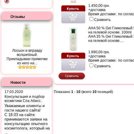
1.450,00 грн.
+
доставка
Время доставки: по согла
Отзывы
Сравнить
AHA 50 % Gel Гликолевый
на гелевой основе. 100ml
AHA 35 % Gel Гликолевый
на гелевой основе....
Лосьон и вправду
1.890,00 грн.
волшебный.
+
доставка
Прикладываю примочки
Время доставки: по согла
из него на ..
Сравнить
Новости
17.03.2020
Показано
1
-
10
(всего
10
позиций)
Консультация и подбор
косметики Спа Абисс.
Уважаемые клиенты и
гости нашего сайта!
С 18.03 на сайте
принимаются заявки на
консультацию опытного
косметолога, который на
...