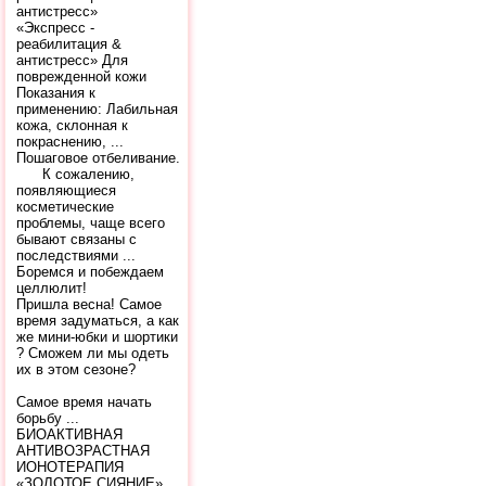
антистресс»
«Экспресс -
реабилитация &
антистресс» Для
поврежденной кожи
Показания к
применению: Лабильная
кожа, склонная к
покраснению, ...
Пошаговое отбеливание.
К сожалению,
появляющиеся
косметические
проблемы, чаще всего
бывают связаны с
последствиями ...
Боремся и побеждаем
целлюлит!
Пришла весна! Самое
время задуматься, а как
же мини-юбки и шортики
? Сможем ли мы одеть
их в этом сезоне?
Самое время начать
борьбу ...
БИОАКТИВНАЯ
АНТИВОЗРАСТНАЯ
ИОНОТЕРАПИЯ
«ЗОЛОТОЕ СИЯНИЕ»